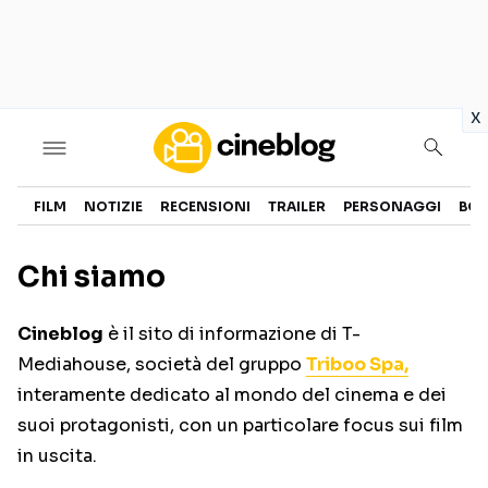
in
x
Cinema
FILM
NOTIZIE
RECENSIONI
TRAILER
PERSONAGGI
BOX
FILM
EVENTI
Chi siamo
GENERI
CANALI STREAMING
Cineblog
è il sito di informazione di T-
PERSONAGGI
Mediahouse, società del gruppo
Triboo Spa,
interamente dedicato al mondo del cinema e dei
Categorie
suoi protagonisti, con un particolare focus sui film
in uscita.
NOTIZIE
TRAILER