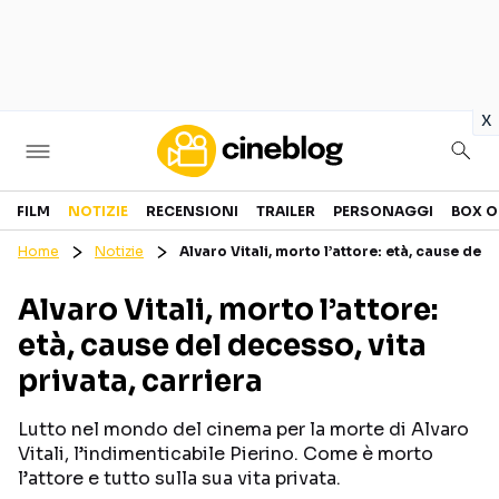
in
x
Cinema
FILM
NOTIZIE
RECENSIONI
TRAILER
PERSONAGGI
BOX O
Home
Notizie
Alvaro Vitali, morto l’attore: età, cause del 
FILM
EVENTI
Alvaro Vitali, morto l’attore:
GENERI
CANALI STREAMING
età, cause del decesso, vita
PERSONAGGI
privata, carriera
Categorie
Lutto nel mondo del cinema per la morte di Alvaro
Vitali, l’indimenticabile Pierino. Come è morto
NOTIZIE
TRAILER
l’attore e tutto sulla sua vita privata.