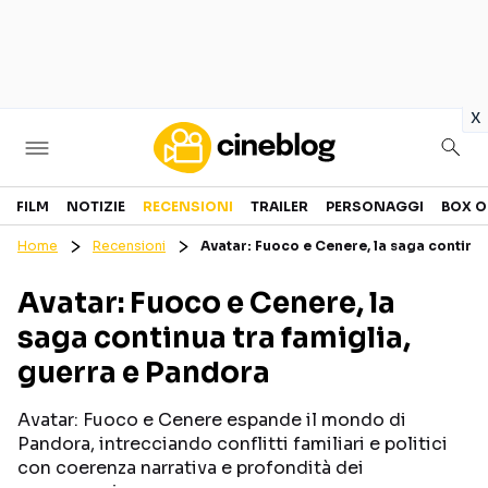
in
x
Cinema
FILM
NOTIZIE
RECENSIONI
TRAILER
PERSONAGGI
BOX O
Home
Recensioni
Avatar: Fuoco e Cenere, la saga continua
FILM
EVENTI
Avatar: Fuoco e Cenere, la
GENERI
CANALI STREAMING
saga continua tra famiglia,
PERSONAGGI
guerra e Pandora
Categorie
Avatar: Fuoco e Cenere espande il mondo di
Pandora, intrecciando conflitti familiari e politici
NOTIZIE
TRAILER
con coerenza narrativa e profondità dei