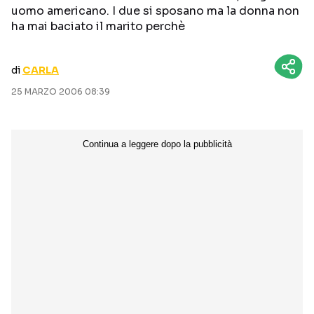
uomo americano. I due si sposano ma la donna non
CURIOSITÀ
BOX OFFICE
ha mai baciato il marito perchè
RECENSIONI
di
CARLA
25 MARZO 2006 08:39
Seguici sui social