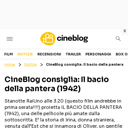
in
x
Cinema
FILM
NOTIZIE
RECENSIONI
TRAILER
PERSONAGGI
BOX O
Home
Notizie
CineBlog consiglia: Il bacio della pantera (
FILM
EVENTI
CineBlog consiglia: Il bacio
GENERI
CANALI STREAMING
della pantera (1942)
PERSONAGGI
Stanotte RaiUno alle 3.20 (questo film andrebbe in
Categorie
prima serata!!!!) proietta IL BACIO DELLA PANTERA
(1942), una delle pellicole più amate dalla
sottoscritta. E’ la storia di Irina, donna straniera,
NOTIZIE
TRAILER
venuta dall’Est che si innamora di Oliver, un gentile