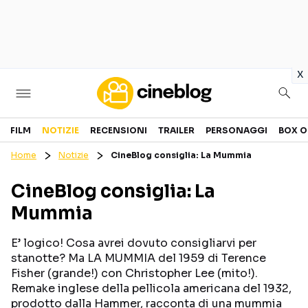
in
x
Cinema
FILM
NOTIZIE
RECENSIONI
TRAILER
PERSONAGGI
BOX O
Home
Notizie
CineBlog consiglia: La Mummia
FILM
EVENTI
CineBlog consiglia: La
GENERI
CANALI STREAMING
Mummia
PERSONAGGI
E’ logico! Cosa avrei dovuto consigliarvi per
Categorie
stanotte? Ma LA MUMMIA del 1959 di Terence
Fisher (grande!) con Christopher Lee (mito!).
Remake inglese della pellicola americana del 1932,
NOTIZIE
TRAILER
prodotto dalla Hammer, racconta di una mummia