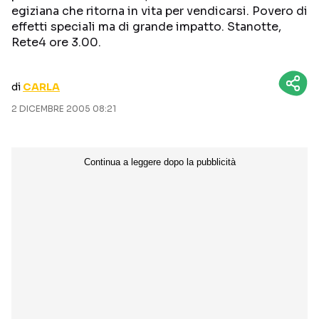
egiziana che ritorna in vita per vendicarsi. Povero di
CURIOSITÀ
BOX OFFICE
effetti speciali ma di grande impatto. Stanotte,
RECENSIONI
Rete4 ore 3.00.
di
CARLA
Seguici sui social
2 DICEMBRE 2005 08:21