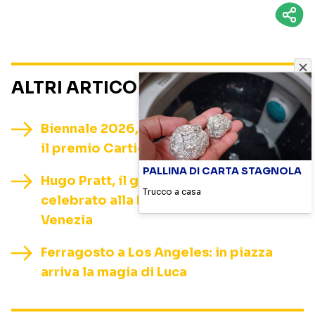
ALTRI ARTICOLI SU
NOTIZIE
Biennale 2026, Luca Guadagnino riceve
il premio Cartier Glory to the Filmmaker
PALLINA DI CARTA STAGNOLA
Hugo Pratt, il genio di Corto Maltese
Trucco a casa
celebrato alla Mostra del Cinema di
Venezia
Ferragosto a Los Angeles: in piazza
arriva la magia di Luca