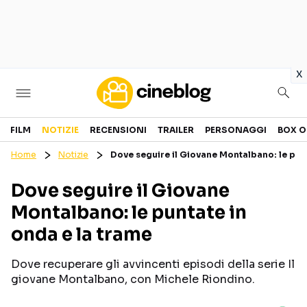
in
x
Cinema
FILM
NOTIZIE
RECENSIONI
TRAILER
PERSONAGGI
BOX O
Home
Notizie
Dove seguire il Giovane Montalbano: le punt
FILM
EVENTI
Dove seguire il Giovane
GENERI
CANALI STREAMING
Montalbano: le puntate in
PERSONAGGI
onda e la trame
Categorie
Dove recuperare gli avvincenti episodi della serie Il
giovane Montalbano, con Michele Riondino.
NOTIZIE
TRAILER