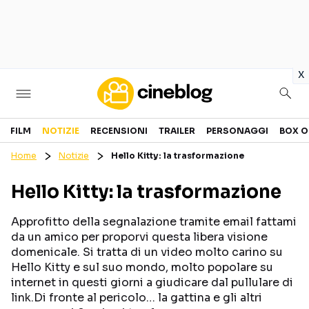
in
x
Cinema
FILM
NOTIZIE
RECENSIONI
TRAILER
PERSONAGGI
BOX O
Home
Notizie
Hello Kitty: la trasformazione
FILM
EVENTI
Hello Kitty: la trasformazione
GENERI
CANALI STREAMING
PERSONAGGI
Approfitto della segnalazione tramite email fattami
da un amico per proporvi questa libera visione
domenicale. Si tratta di un video molto carino su
Categorie
Hello Kitty e sul suo mondo, molto popolare su
internet in questi giorni a giudicare dal pullulare di
NOTIZIE
TRAILER
link.Di fronte al pericolo… la gattina e gli altri