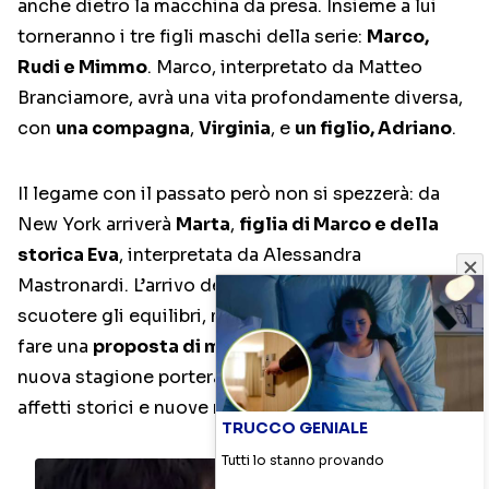
anche dietro la macchina da presa. Insieme a lui
torneranno i tre figli maschi della serie:
Marco,
Rudi e Mimmo
. Marco, interpretato da Matteo
Branciamore, avrà una vita profondamente diversa,
con
una compagna
,
Virginia
, e
un figlio, Adriano
.
Il legame con il passato però non si spezzerà: da
New York arriverà
Marta
,
figlia di Marco e della
storica Eva
, interpretata da Alessandra
Mastronardi. L’arrivo della ragazza potrebbe
scuotere gli equilibri, mentre Marco si prepara a
fare una
proposta di matrimonio a Virginia
. La
nuova stagione porterà quindi un intreccio tra
affetti storici e nuove relazioni.
TRUCCO GENIALE
Tutti lo stanno provando