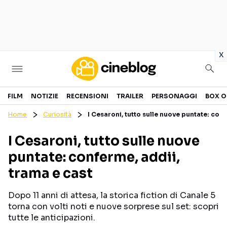
in
x
Cinema
FILM
NOTIZIE
RECENSIONI
TRAILER
PERSONAGGI
BOX O
Home
Curiosità
I Cesaroni, tutto sulle nuove puntate: conf
FILM
EVENTI
I Cesaroni, tutto sulle nuove
GENERI
CANALI STREAMING
puntate: conferme, addii,
PERSONAGGI
trama e cast
Categorie
Dopo 11 anni di attesa, la storica fiction di Canale 5
torna con volti noti e nuove sorprese sul set: scopri
NOTIZIE
TRAILER
tutte le anticipazioni.