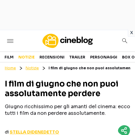
in
x
Cinema
FILM
NOTIZIE
RECENSIONI
TRAILER
PERSONAGGI
BOX O
Home
Notizie
I film di giugno che non puoi assolutament
FILM
EVENTI
I film di giugno che non puoi
GENERI
CANALI STREAMING
assolutamente perdere
PERSONAGGI
Giugno ricchissimo per gli amanti del cinema: ecco
Categorie
tutti i film da non perdere assolutamente.
NOTIZIE
TRAILER
di
STELLA DIDENEDETTO