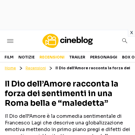
in
x
Cinema
FILM
NOTIZIE
RECENSIONI
TRAILER
PERSONAGGI
BOX O
Home
Recensioni
Il Dio dell’Amore racconta la forza dei 
FILM
EVENTI
Il Dio dell’Amore racconta la
GENERI
CANALI STREAMING
forza dei sentimenti in una
PERSONAGGI
Roma bella e “maledetta”
Categorie
Il Dio dell’Amore è la commedia sentimentale di
Francesco Lagi che descrive una globalizzazione
NOTIZIE
TRAILER
emotiva mettendo in primo piano pregi e difetti dei