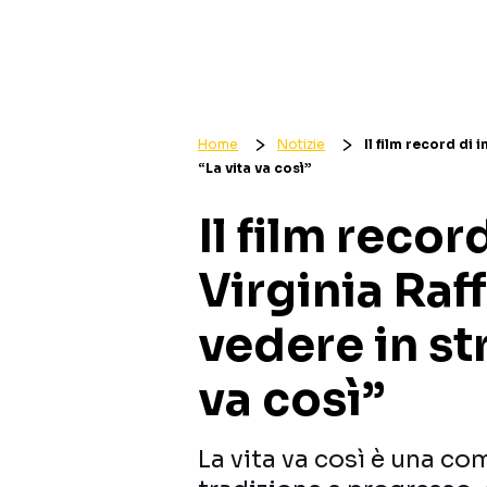
Home
Notizie
Il film record di
“La vita va così”
Il film recor
Virginia Raf
vedere in st
va così”
La vita va così è una co