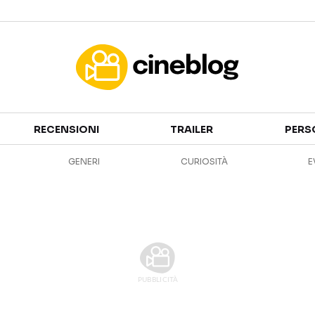
Cinema
RECENSIONI
TRAILER
PERS
FILM
EVENTI
GENERI
CURIOSITÀ
E
GENERI
CANALI STREAMING
PERSONAGGI