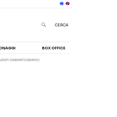
Notizie
in
CERCA
Categorie
ONAGGI
BOX OFFICE
NOTIZIE
TRAILER
VENTI CINEMATOGRAFICI
CURIOSITÀ
BOX OFFICE
RECENSIONI