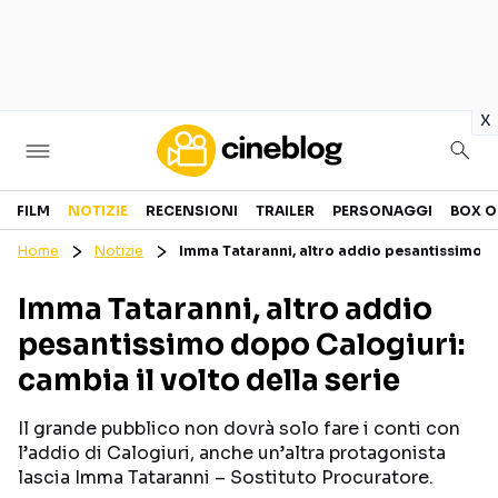
in
x
Cinema
FILM
NOTIZIE
RECENSIONI
TRAILER
PERSONAGGI
BOX O
Home
Notizie
Imma Tataranni, altro addio pesantissimo do
FILM
EVENTI
Imma Tataranni, altro addio
GENERI
CANALI STREAMING
pesantissimo dopo Calogiuri:
PERSONAGGI
cambia il volto della serie
Categorie
Il grande pubblico non dovrà solo fare i conti con
l’addio di Calogiuri, anche un’altra protagonista
NOTIZIE
TRAILER
lascia Imma Tataranni – Sostituto Procuratore.