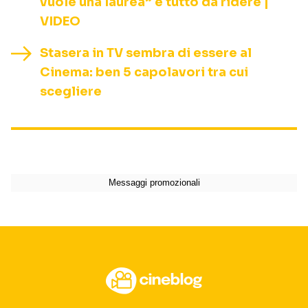
vuole una laurea” è tutto da ridere |
VIDEO
Stasera in TV sembra di essere al
Cinema: ben 5 capolavori tra cui
scegliere