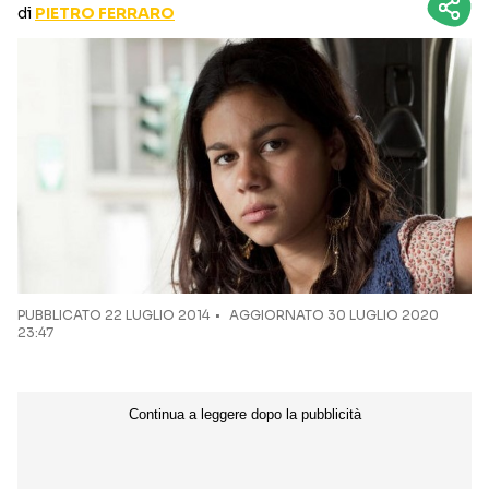
di
PIETRO FERRARO
CURIOSITÀ
BOX OFFICE
RECENSIONI
Seguici sui social
PUBBLICATO
22 LUGLIO 2014
AGGIORNATO 30 LUGLIO 2020
23:47