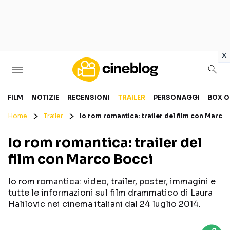
in
x
Cinema
FILM
NOTIZIE
RECENSIONI
TRAILER
PERSONAGGI
BOX O
Home
Trailer
Io rom romantica: trailer del film con Marco
FILM
EVENTI
Io rom romantica: trailer del
GENERI
CANALI STREAMING
film con Marco Bocci
PERSONAGGI
Io rom romantica: video, trailer, poster, immagini e
Categorie
tutte le informazioni sul film drammatico di Laura
Halilovic nei cinema italiani dal 24 luglio 2014.
NOTIZIE
TRAILER