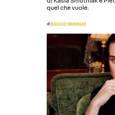
di Kasia Smutniak e Pie
quel che vuole.
di
ROCCO GRIMALDI