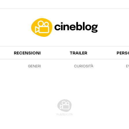
Cinema
RECENSIONI
TRAILER
PERS
FILM
EVENTI
GENERI
CURIOSITÀ
E
GENERI
CANALI STREAMING
PERSONAGGI