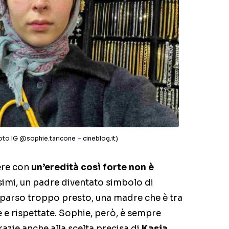
oto IG @sophie.taricone – cineblog.it)
ere con
un’eredità così forte non è
simi, un padre diventato simbolo di
arso troppo presto, una madre che è tra
te e rispettate. Sophie, però, è sempre
grazie anche alla scelta precisa di
Kasia