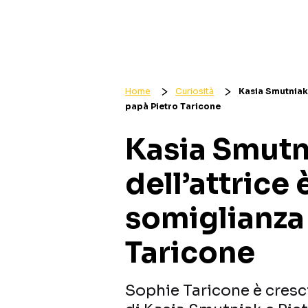
Home
Curiosità
Kasia Smutniak, 
papà Pietro Taricone
Kasia Smutnia
dell’attrice 
somiglianza
Taricone
Sophie Taricone è cresciu