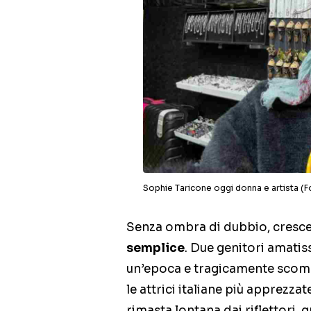
Sophie Taricone oggi donna e artista (F
Senza ombra di dubbio, cresc
semplice
. Due genitori amatis
un’epoca e tragicamente scomp
le attrici italiane più apprezza
rimasta lontana dai riflettori, 