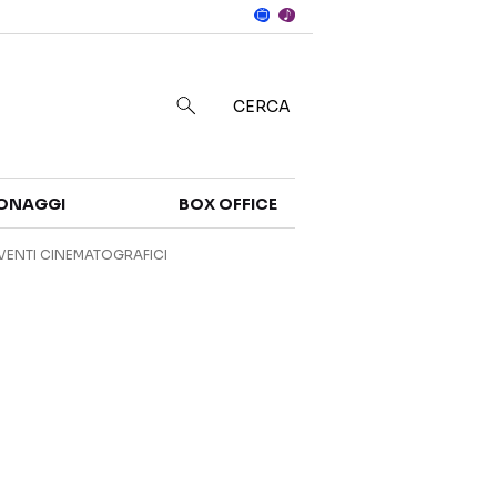
Notizie
in
CERCA
Categorie
ONAGGI
BOX OFFICE
NOTIZIE
TRAILER
VENTI CINEMATOGRAFICI
CURIOSITÀ
BOX OFFICE
RECENSIONI