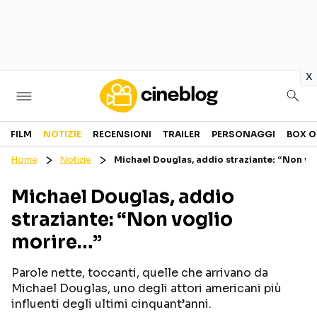
in
x
Cinema
FILM
NOTIZIE
RECENSIONI
TRAILER
PERSONAGGI
BOX O
Home
Notizie
Michael Douglas, addio straziante: “Non vo
FILM
EVENTI
Michael Douglas, addio
GENERI
CANALI STREAMING
straziante: “Non voglio
PERSONAGGI
morire…”
Categorie
Parole nette, toccanti, quelle che arrivano da
Michael Douglas, uno degli attori americani più
NOTIZIE
TRAILER
influenti degli ultimi cinquant’anni.