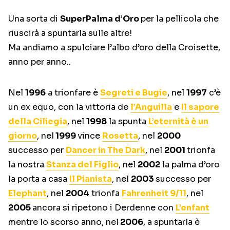
Una sorta di
SuperPalma d’Oro
per la pellicola che
riuscirà a spuntarla sulle altre!
Ma andiamo a spulciare l’albo d’oro della Croisette,
anno per anno..
Nel
1996
a trionfare è
Segreti e Bugie
, nel
1997
c’è
un ex equo, con la vittoria de
l’Anguilla
e
Il sapore
della Ciliegia
, nel
1998
la spunta
L’eternità è un
giorno
, nel
1999
vince
Rosetta
, nel
2000
successo per
Dancer in The Dark
, nel
2001
trionfa
la nostra
Stanza del Figlio
, nel
2002
la palma d’oro
la porta a casa
Il Pianista
, nel
2003
successo per
Elephant
, nel
2004
trionfa
Fahrenheit 9/11
, nel
2005
ancora si ripetono i Derdenne con
L’enfant
mentre lo scorso anno, nel
2006
, a spuntarla è