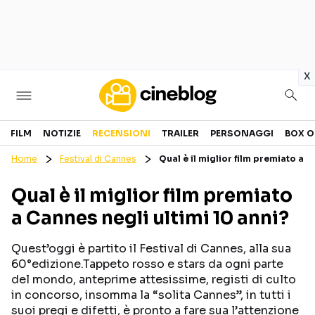
in
x
Cinema
FILM
NOTIZIE
RECENSIONI
TRAILER
PERSONAGGI
BOX O
Home
Festival di Cannes
Qual è il miglior film premiato a C
FILM
EVENTI
Qual è il miglior film premiato
GENERI
CANALI STREAMING
a Cannes negli ultimi 10 anni?
PERSONAGGI
Quest’oggi è partito il Festival di Cannes, alla sua
Categorie
60°edizione.Tappeto rosso e stars da ogni parte
del mondo, anteprime attesissime, registi di culto
in concorso, insomma la “solita Cannes”, in tutti i
NOTIZIE
TRAILER
suoi pregi e difetti, è pronto a fare sua l’attenzione