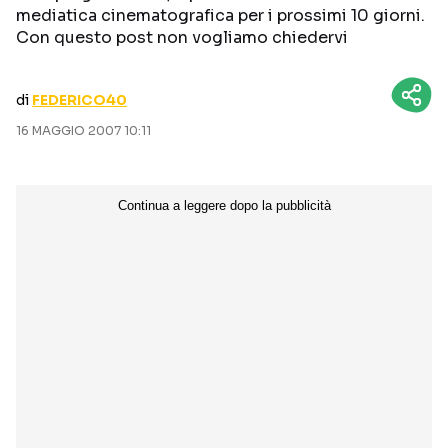
mediatica cinematografica per i prossimi 10 giorni.
CURIOSITÀ
BOX OFFICE
Con questo post non vogliamo chiedervi
RECENSIONI
di
FEDERICO40
16 MAGGIO 2007 10:11
Seguici sui social