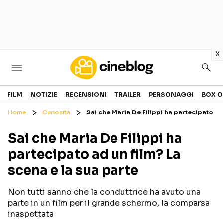
in
x
Cinema
FILM
NOTIZIE
RECENSIONI
TRAILER
PERSONAGGI
BOX O
Home
Curiosità
Sai che Maria De Filippi ha partecipato ad
FILM
EVENTI
Sai che Maria De Filippi ha
GENERI
CANALI STREAMING
partecipato ad un film? La
PERSONAGGI
scena e la sua parte
Categorie
Non tutti sanno che la conduttrice ha avuto una
parte in un film per il grande schermo, la comparsa
NOTIZIE
TRAILER
inaspettata