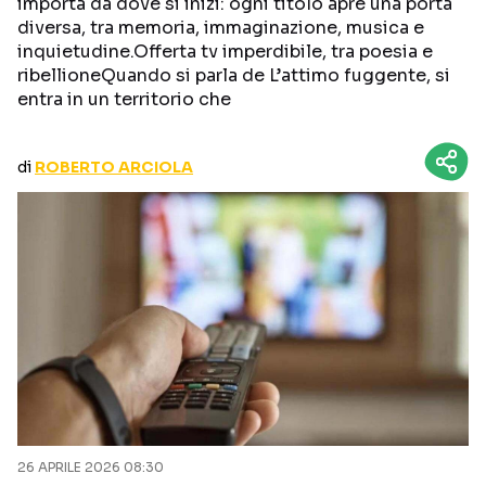
importa da dove si inizi: ogni titolo apre una porta
CURIOSITÀ
BOX OFFICE
diversa, tra memoria, immaginazione, musica e
inquietudine.Offerta tv imperdibile, tra poesia e
RECENSIONI
ribellioneQuando si parla de L’attimo fuggente, si
entra in un territorio che
Seguici sui social
di
ROBERTO ARCIOLA
26 APRILE 2026 08:30