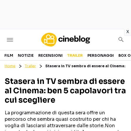
in
x
Cinema
FILM
NOTIZIE
RECENSIONI
TRAILER
PERSONAGGI
BOX O
Home
Trailer
Stasera in TV sembra di essere al Cinema: be
FILM
EVENTI
Stasera in TV sembra di essere
GENERI
CANALI STREAMING
al Cinema: ben 5 capolavori tra
PERSONAGGI
cui scegliere
Categorie
La programmazione di questa sera offre un
percorso che sembra quasi costruito per chi ha
NOTIZIE
TRAILER
voglia di lasciarsi attraversare dalle storie.Non