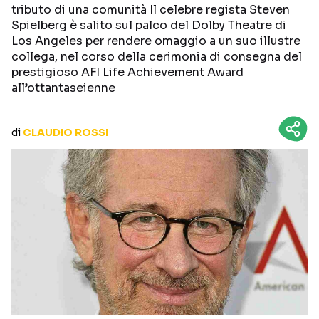
tributo di una comunità Il celebre regista Steven
CURIOSITÀ
BOX OFFICE
Spielberg è salito sul palco del Dolby Theatre di
RECENSIONI
Los Angeles per rendere omaggio a un suo illustre
collega, nel corso della cerimonia di consegna del
prestigioso AFI Life Achievement Award
all’ottantaseienne
Seguici sui social
di
CLAUDIO ROSSI