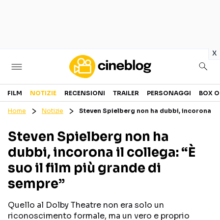
in
x
Cinema
FILM
NOTIZIE
RECENSIONI
TRAILER
PERSONAGGI
BOX O
Home
Notizie
Steven Spielberg non ha dubbi, incorona il c
FILM
EVENTI
Steven Spielberg non ha
GENERI
CANALI STREAMING
dubbi, incorona il collega: “È
PERSONAGGI
suo il film più grande di
sempre”
Categorie
Quello al Dolby Theatre non era solo un
NOTIZIE
TRAILER
riconoscimento formale, ma un vero e proprio