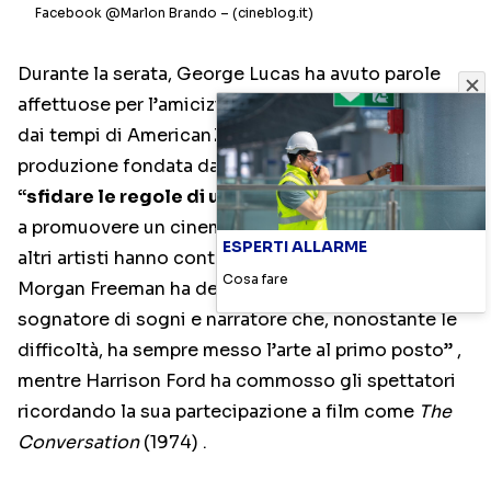
Facebook @Marlon Brando – (cineblog.it)
Durante la serata, George Lucas ha avuto parole
affettuose per l’amicizia che lo lega a Coppola fin
dai tempi di American Zoetrope, la casa di
produzione fondata da entrambi nel 1969, volto a
“sfidare le regole di un sistema troppo rigido”
e
a promuovere un cinema libero e innovativo.
Anche
ESPERTI ALLARME
altri artisti hanno contribuito a tessere l’omaggio:
Cosa fare
Morgan Freeman ha detto di lui che “è un
sognatore di sogni e narratore che, nonostante le
difficoltà, ha sempre messo l’arte al primo posto”
,
mentre Harrison Ford ha commosso gli spettatori
ricordando la sua partecipazione a film come
The
Conversation
(1974)
.