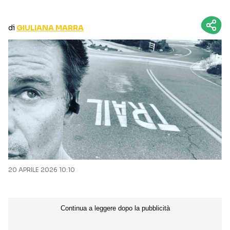
CURIOSITÀ
BOX OFFICE
RECENSIONI
di
GIULIANA MARRA
Seguici sui social
20 APRILE 2026 10:10