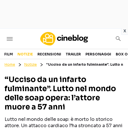
in
x
Cinema
FILM
NOTIZIE
RECENSIONI
TRAILER
PERSONAGGI
BOX O
Home
Notizie
“Ucciso da un infarto fulminante”. Lutto ne
FILM
EVENTI
“Ucciso da un infarto
GENERI
CANALI STREAMING
fulminante”. Lutto nel mondo
PERSONAGGI
delle soap opera: l’attore
muore a 57 anni
Categorie
Lutto nel mondo delle soap: è morto lo storico
NOTIZIE
TRAILER
attore. Un attacco cardiaco l’ha stroncato a 57 anni