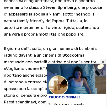
eccessiva e ingiustificata, non trovò d’accordo
nemmeno lo stesso Steven Spielberg, che propose
di abbassare la soglia a 7 anni, sottolineando la
natura family friendly dell’opera. Tuttavia, le
autorità mantennero il divieto rigido, scatenando
una vera e propria mobilitazione popolare.
Il giorno dell’uscita, un gran numero di bambini si
radunò davanti a un cinema di
Stoccolma
,
marciando con cartelli e striscioni con la scritta
«Vogliamo vedere E.T.!». Le cronache dell’epoca
riportano anche episodi di piccoli spettatori che
riuscirono a entrare clandestinamente nelle sale,
spesso con la complicità dei genitori. Questa
storia di censura e protesta si estese anche ad altri
TRUCCO GENIALE
Paesi scandinavi, come la
Norvegia
, dove il divieto
Tutti lo stanno provando