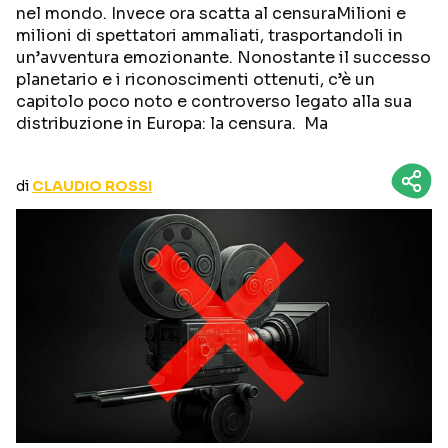
nel mondo. Invece ora scatta al censuraMilioni e
CURIOSITÀ
BOX OFFICE
milioni di spettatori ammaliati, trasportandoli in
RECENSIONI
un’avventura emozionante. Nonostante il successo
planetario e i riconoscimenti ottenuti, c’è un
capitolo poco noto e controverso legato alla sua
distribuzione in Europa: la censura. Ma
Seguici sui social
di
CLAUDIO ROSSI