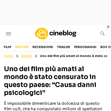
in
x
Cinema
FILM
NOTIZIE
RECENSIONI
TRAILER
PERSONAGGI
BOX O
Home
Notizie
Uno dei film più amati al mondo è stato cen
FILM
EVENTI
Uno dei film più amati al
GENERI
CANALI STREAMING
mondo è stato censurato in
PERSONAGGI
questo paese: “Causa danni
psicologici”
Categorie
È impossibile dimenticare la dolcezza di questo
NOTIZIE
TRAILER
film cult, che ha conquistato milioni di spettatori