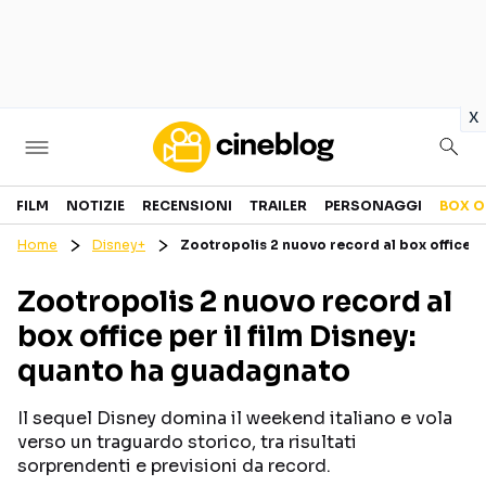
in
x
Cinema
FILM
NOTIZIE
RECENSIONI
TRAILER
PERSONAGGI
BOX O
Home
Disney+
Zootropolis 2 nuovo record al box office p
FILM
EVENTI
Zootropolis 2 nuovo record al
GENERI
CANALI STREAMING
box office per il film Disney:
PERSONAGGI
quanto ha guadagnato
Categorie
Il sequel Disney domina il weekend italiano e vola
verso un traguardo storico, tra risultati
NOTIZIE
TRAILER
sorprendenti e previsioni da record.