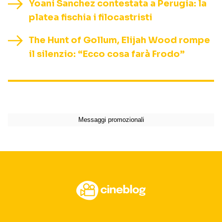
Yoani Sanchez contestata a Perugia: la
platea fischia i filocastristi
The Hunt of Gollum, Elijah Wood rompe
il silenzio: “Ecco cosa farà Frodo”