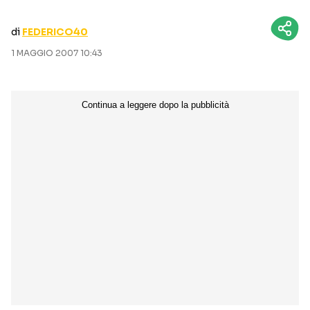
CURIOSITÀ
BOX OFFICE
di
FEDERICO40
RECENSIONI
1 MAGGIO 2007 10:43
Seguici sui social