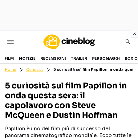
in
x
Cinema
FILM
NOTIZIE
RECENSIONI
TRAILER
PERSONAGGI
BOX O
Home
Curiosità
5 curiosità sul film Papillon in onda que
FILM
EVENTI
5 curiosità sul film Papillon in
GENERI
CANALI STREAMING
onda questa sera: il
PERSONAGGI
capolavoro con Steve
McQueen e Dustin Hoffman
Categorie
Papillon è uno dei film più di successo del
NOTIZIE
TRAILER
panorama cinematografico mondiale. Ecco tutte le