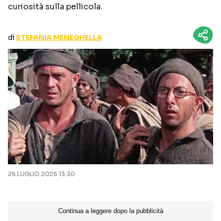
curiosità sulla pellicola.
CURIOSITÀ
BOX OFFICE
RECENSIONI
di
STEFANIA MENEGHELLA
Seguici sui social
26 LUGLIO 2025 13:30