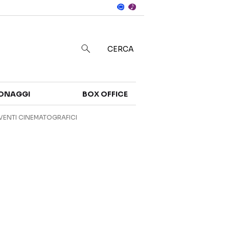
Notizie
in
CERCA
Categorie
ONAGGI
BOX OFFICE
NOTIZIE
TRAILER
VENTI CINEMATOGRAFICI
CURIOSITÀ
BOX OFFICE
RECENSIONI