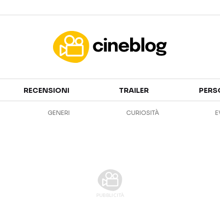
Cinema
RECENSIONI
TRAILER
PERS
FILM
EVENTI
GENERI
CURIOSITÀ
E
GENERI
CANALI STREAMING
PERSONAGGI