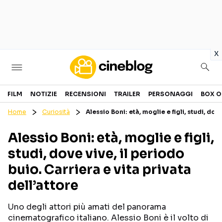
in
x
Cinema
FILM
NOTIZIE
RECENSIONI
TRAILER
PERSONAGGI
BOX O
Home
Curiosità
Alessio Boni: età, moglie e figli, studi, dov
FILM
EVENTI
Alessio Boni: età, moglie e figli,
GENERI
CANALI STREAMING
studi, dove vive, il periodo
PERSONAGGI
buio. Carriera e vita privata
dell’attore
Categorie
Uno degli attori più amati del panorama
NOTIZIE
TRAILER
cinematografico italiano. Alessio Boni è il volto di