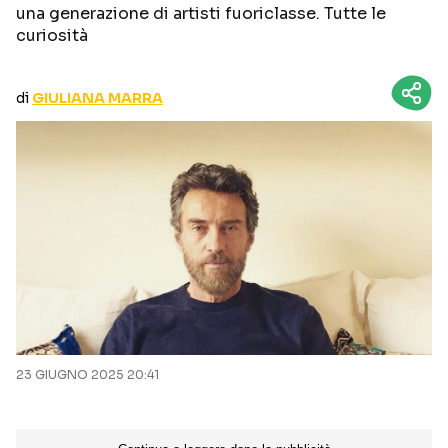
una generazione di artisti fuoriclasse. Tutte le
CURIOSITÀ
BOX OFFICE
curiosità
RECENSIONI
di
GIULIANA MARRA
Seguici sui social
23 GIUGNO 2025 20:41