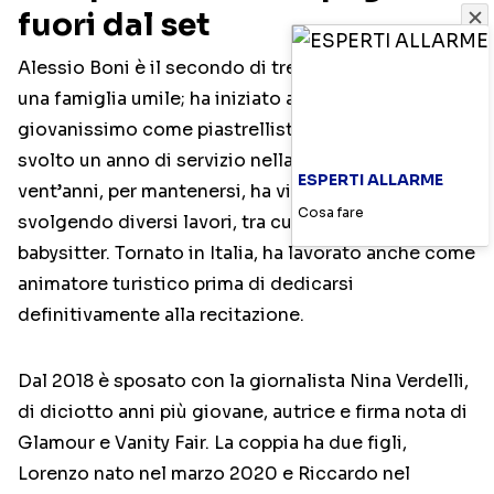
fuori dal set
Alessio Boni è il secondo di tre figli e proviene da
una famiglia umile; ha iniziato a lavorare da
giovanissimo come piastrellista con il padre e ha
svolto un anno di servizio nella Polizia di Stato. A
ESPERTI ALLARME
vent’anni, per mantenersi, ha vissuto a San Diego
Cosa fare
svolgendo diversi lavori, tra cui pizzaiolo e
babysitter. Tornato in Italia, ha lavorato anche come
animatore turistico prima di dedicarsi
definitivamente alla recitazione.
Dal 2018 è sposato con la giornalista Nina Verdelli,
di diciotto anni più giovane, autrice e firma nota di
Glamour e Vanity Fair. La coppia ha due figli,
Lorenzo nato nel marzo 2020 e Riccardo nel