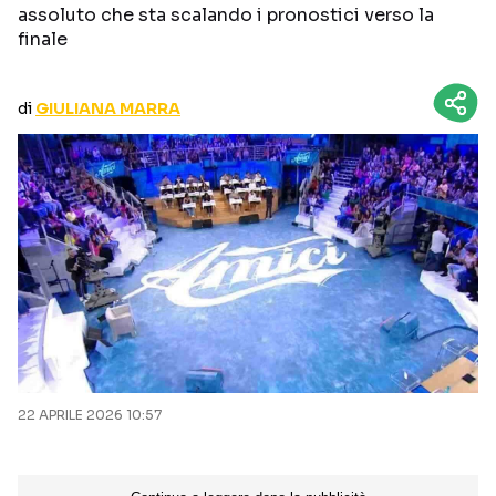
assoluto che sta scalando i pronostici verso la
CURIOSITÀ
BOX OFFICE
finale
RECENSIONI
di
GIULIANA MARRA
Seguici sui social
22 APRILE 2026 10:57