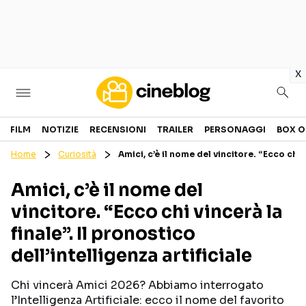
in
x
Cinema
FILM
NOTIZIE
RECENSIONI
TRAILER
PERSONAGGI
BOX O
Home
Curiosità
Amici, c’è il nome del vincitore. “Ecco chi v
FILM
EVENTI
Amici, c’è il nome del
GENERI
CANALI STREAMING
vincitore. “Ecco chi vincerà la
PERSONAGGI
finale”. Il pronostico
dell’intelligenza artificiale
Categorie
Chi vincerà Amici 2026? Abbiamo interrogato
NOTIZIE
TRAILER
l’Intelligenza Artificiale: ecco il nome del favorito