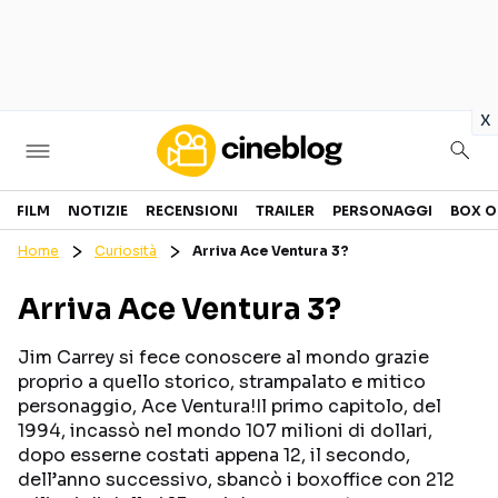
in
x
Cinema
FILM
NOTIZIE
RECENSIONI
TRAILER
PERSONAGGI
BOX O
Home
Curiosità
Arriva Ace Ventura 3?
FILM
EVENTI
Arriva Ace Ventura 3?
GENERI
CANALI STREAMING
PERSONAGGI
Jim Carrey si fece conoscere al mondo grazie
proprio a quello storico, strampalato e mitico
personaggio, Ace Ventura!Il primo capitolo, del
Categorie
1994, incassò nel mondo 107 milioni di dollari,
dopo esserne costati appena 12, il secondo,
NOTIZIE
TRAILER
dell’anno successivo, sbancò i boxoffice con 212