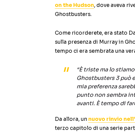
on the Hudson
, dove aveva riv
Ghostbusters.
Come ricorderete, era stato D
sulla presenza di Murray in Gh
tempo ci era sembrata una vera
“È triste ma lo stiam
Ghostbusters 3 può es
mia preferenza sarebb
punto non sembra int
avanti. È tempo di fare
Da allora, un
nuovo rinvio nell’
terzo capitolo di una serie pa