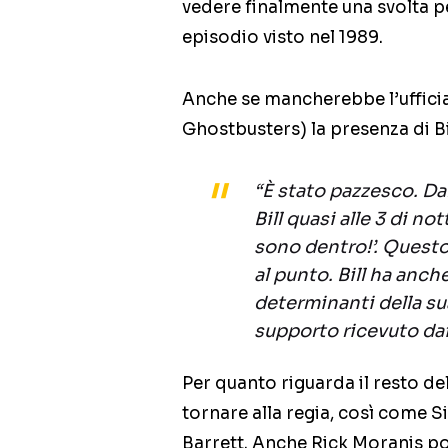
vedere finalmente una svolta p
episodio visto nel 1989.
Anche se mancherebbe l’ufficia
Ghostbusters) la presenza di B
“È stato pazzesco. Dal
Bill quasi alle 3 di n
sono dentro!’. Questo
al punto. Bill ha anch
determinanti della sua 
supporto ricevuto dai
Per quanto riguarda il resto d
tornare alla regia, così come 
Barrett. Anche Rick Moranis p