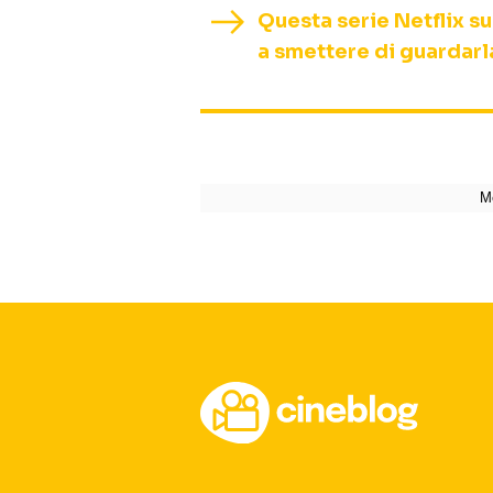
Questa serie Netflix su
a smettere di guardarl