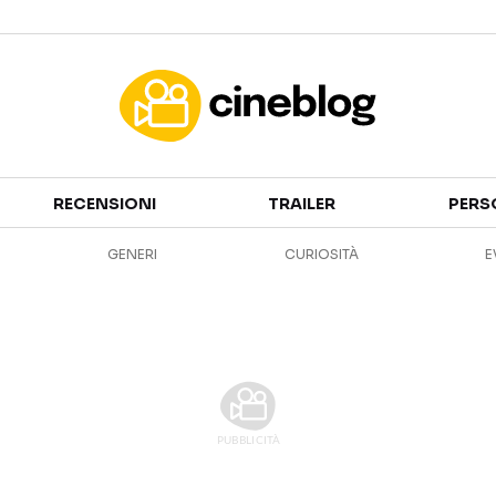
Cinema
RECENSIONI
TRAILER
PERS
FILM
EVENTI
GENERI
CURIOSITÀ
E
GENERI
CANALI STREAMING
PERSONAGGI