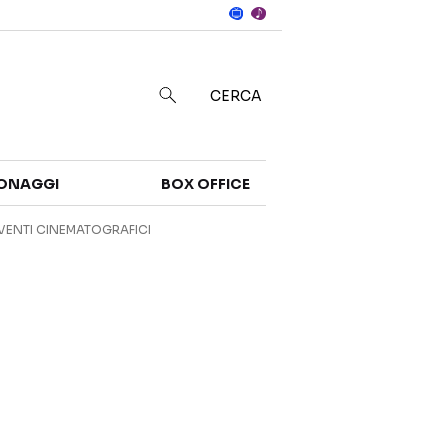
Notizie
in
CERCA
Categorie
ONAGGI
BOX OFFICE
NOTIZIE
TRAILER
VENTI CINEMATOGRAFICI
CURIOSITÀ
BOX OFFICE
RECENSIONI