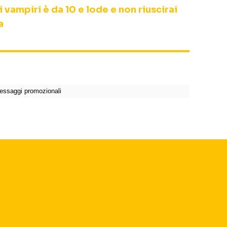
i vampiri è da 10 e lode e non riuscirai
a