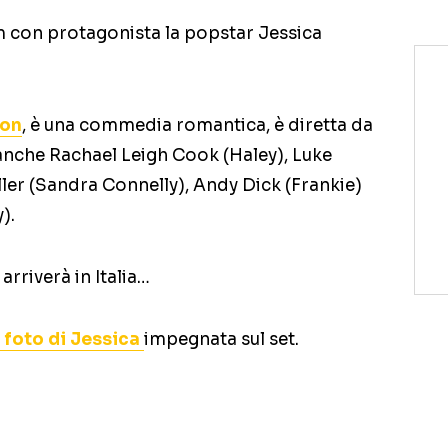
ilm con protagonista la popstar Jessica
ion
, è una commedia romantica, è diretta da
 anche Rachael Leigh Cook (Haley), Luke
ler (Sandra Connelly), Andy Dick (Frankie)
).
arriverà in Italia…
 foto di Jessica
impegnata sul set.