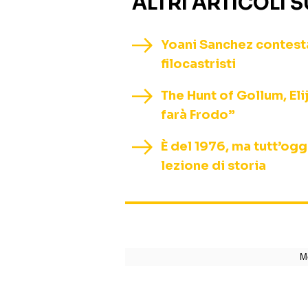
ALTRI ARTICOLI 
Yoani Sanchez contestat
filocastristi
The Hunt of Gollum, El
farà Frodo”
È del 1976, ma tutt’ogg
lezione di storia