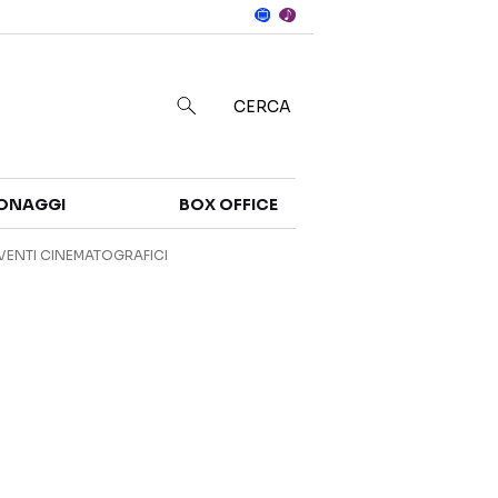
Notizie
in
CERCA
Categorie
ONAGGI
BOX OFFICE
NOTIZIE
TRAILER
VENTI CINEMATOGRAFICI
CURIOSITÀ
BOX OFFICE
RECENSIONI