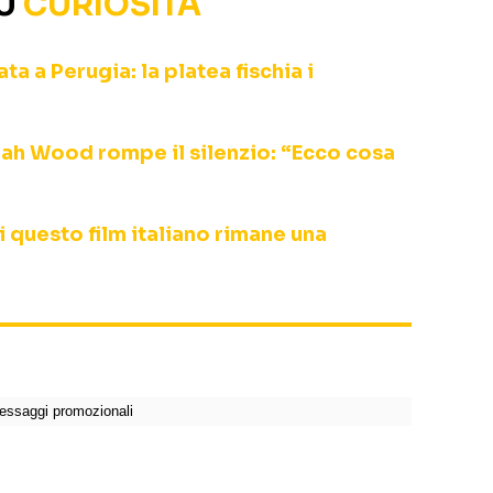
SU
CURIOSITÀ
a a Perugia: la platea fischia i
ijah Wood rompe il silenzio: “Ecco cosa
i questo film italiano rimane una