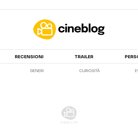
Cinema
RECENSIONI
TRAILER
PERS
FILM
EVENTI
GENERI
CURIOSITÀ
E
GENERI
CANALI STREAMING
PERSONAGGI