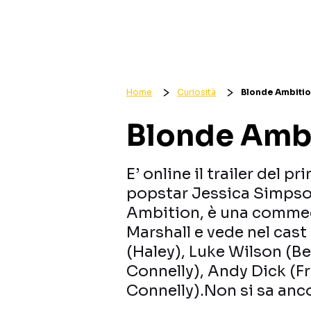
Home
Curiosità
Blonde Ambition:
Blonde Ambit
E’ online il trailer del 
popstar Jessica Simpson.
Ambition, è una commed
Marshall e vede nel cas
(Haley), Luke Wilson (B
Connelly), Andy Dick (Fr
Connelly).Non si sa anc