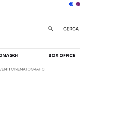
Notizie
in
CERCA
Categorie
ONAGGI
BOX OFFICE
NOTIZIE
TRAILER
VENTI CINEMATOGRAFICI
CURIOSITÀ
BOX OFFICE
RECENSIONI