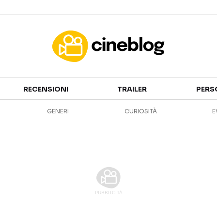
Cinema
RECENSIONI
TRAILER
PERS
FILM
EVENTI
GENERI
CURIOSITÀ
E
GENERI
CANALI STREAMING
PERSONAGGI