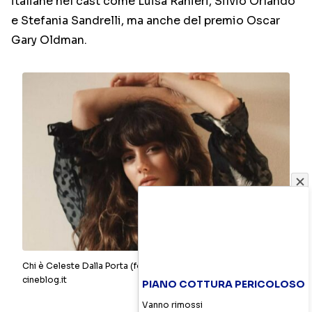
italiane nel cast come Luisa Ranieri, Silvio Orlando
e Stefania Sandrelli, ma anche del premio Oscar
Gary Oldman.
Chi è Celeste Dalla Porta (foto ig @celeste.dalla.porta)
cineblog.it
PIANO COTTURA PERICOLOSO
Vanno rimossi