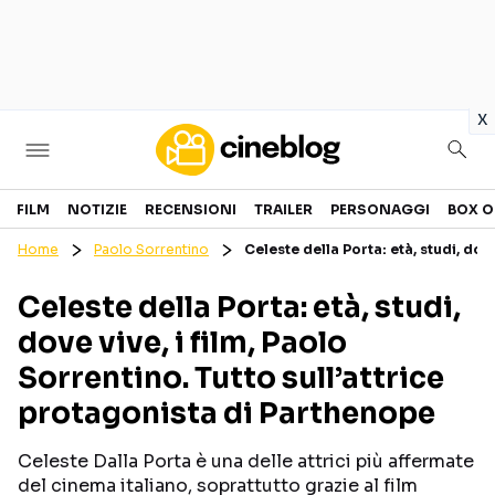
in
x
Cinema
FILM
NOTIZIE
RECENSIONI
TRAILER
PERSONAGGI
BOX O
Home
Paolo Sorrentino
Celeste della Porta: età, studi, dov
FILM
EVENTI
Celeste della Porta: età, studi,
GENERI
CANALI STREAMING
dove vive, i film, Paolo
PERSONAGGI
Sorrentino. Tutto sull’attrice
protagonista di Parthenope
Categorie
Celeste Dalla Porta è una delle attrici più affermate
NOTIZIE
TRAILER
del cinema italiano, soprattutto grazie al film