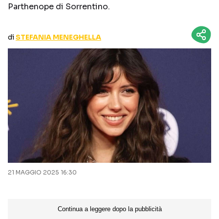
Parthenope di Sorrentino.
CURIOSITÀ
BOX OFFICE
RECENSIONI
di
STEFANIA MENEGHELLA
Seguici sui social
21 MAGGIO 2025 16:30