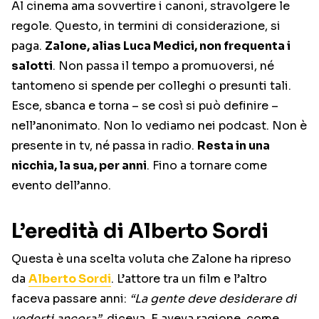
Al cinema ama sovvertire i canoni, stravolgere le
regole. Questo, in termini di considerazione, si
paga.
Zalone, alias Luca Medici, non frequenta i
salotti
. Non passa il tempo a promuoversi, né
tantomeno si spende per colleghi o presunti tali.
Esce, sbanca e torna – se così si può definire –
nell’anonimato. Non lo vediamo nei podcast. Non è
presente in tv, né passa in radio.
Resta in una
nicchia, la sua, per anni
. Fino a tornare come
evento dell’anno.
L’eredità di Alberto Sordi
Questa è una scelta voluta che Zalone ha ripreso
da
Alberto Sordi
. L’attore tra un film e l’altro
faceva passare anni:
“La gente deve desiderare di
vederti ancora”
, diceva. E aveva ragione, come