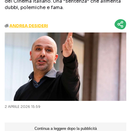
del Cinema Italiano. Una “sentenza” che alimenta
CURIOSITÀ
BOX OFFICE
dubbi, polemiche e fama.
RECENSIONI
di
ANDREA DESIDERI
Seguici sui social
2 APRILE 2026 15:59