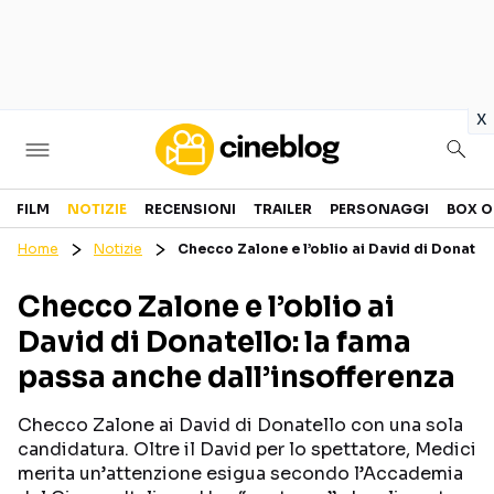
in
x
Cinema
FILM
NOTIZIE
RECENSIONI
TRAILER
PERSONAGGI
BOX O
Home
Notizie
Checco Zalone e l’oblio ai David di Donatel
FILM
EVENTI
Checco Zalone e l’oblio ai
GENERI
CANALI STREAMING
David di Donatello: la fama
PERSONAGGI
passa anche dall’insofferenza
Categorie
Checco Zalone ai David di Donatello con una sola
candidatura. Oltre il David per lo spettatore, Medici
NOTIZIE
TRAILER
merita un’attenzione esigua secondo l’Accademia