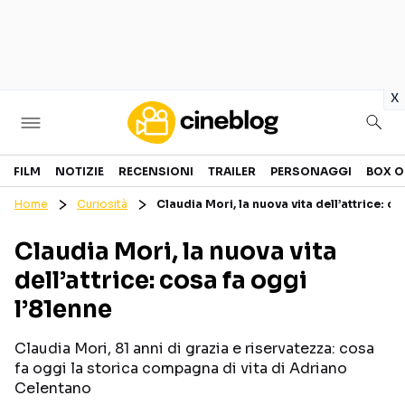
in
x
Cinema
FILM
NOTIZIE
RECENSIONI
TRAILER
PERSONAGGI
BOX O
Home
Curiosità
Claudia Mori, la nuova vita dell’attrice: co
FILM
EVENTI
Claudia Mori, la nuova vita
GENERI
CANALI STREAMING
dell’attrice: cosa fa oggi
PERSONAGGI
l’81enne
Categorie
Claudia Mori, 81 anni di grazia e riservatezza: cosa
fa oggi la storica compagna di vita di Adriano
NOTIZIE
TRAILER
Celentano