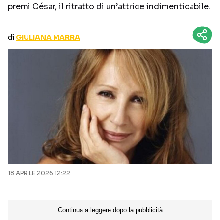
premi César, il ritratto di un’attrice indimenticabile.
CURIOSITÀ
BOX OFFICE
RECENSIONI
di
GIULIANA MARRA
Seguici sui social
18 APRILE 2026 12:22