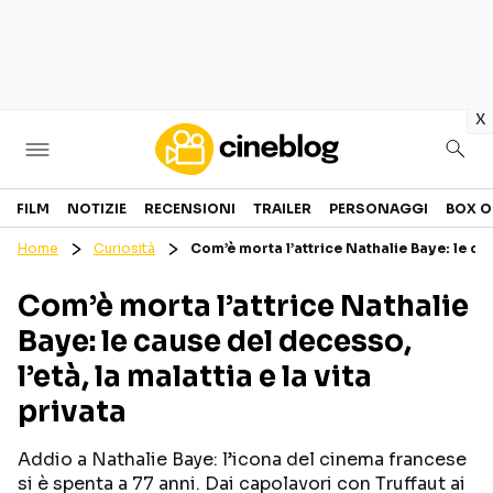
in
x
Cinema
FILM
NOTIZIE
RECENSIONI
TRAILER
PERSONAGGI
BOX O
Home
Curiosità
Com’è morta l’attrice Nathalie Baye: le caus
FILM
EVENTI
Com’è morta l’attrice Nathalie
GENERI
CANALI STREAMING
Baye: le cause del decesso,
PERSONAGGI
l’età, la malattia e la vita
privata
Categorie
Addio a Nathalie Baye: l’icona del cinema francese
NOTIZIE
TRAILER
si è spenta a 77 anni. Dai capolavori con Truffaut ai