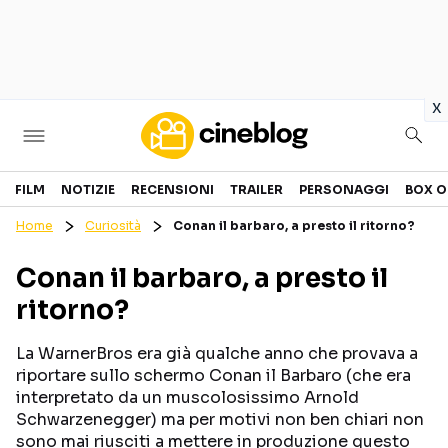
in
x
Cinema
FILM
NOTIZIE
RECENSIONI
TRAILER
PERSONAGGI
BOX O
Home
Curiosità
Conan il barbaro, a presto il ritorno?
FILM
EVENTI
Conan il barbaro, a presto il
GENERI
CANALI STREAMING
ritorno?
PERSONAGGI
La WarnerBros era già qualche anno che provava a
Categorie
riportare sullo schermo Conan il Barbaro (che era
interpretato da un muscolosissimo Arnold
Schwarzenegger) ma per motivi non ben chiari non
NOTIZIE
TRAILER
sono mai riusciti a mettere in produzione questo