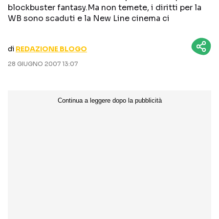
blockbuster fantasy.Ma non temete, i diritti per la
CURIOSITÀ
BOX OFFICE
WB sono scaduti e la New Line cinema ci
RECENSIONI
di
REDAZIONE BLOGO
28 GIUGNO 2007 13:07
Seguici sui social