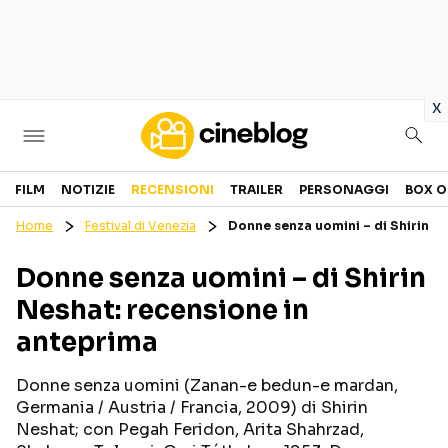
in
x
Cinema
FILM
NOTIZIE
RECENSIONI
TRAILER
PERSONAGGI
BOX O
Home
Festival di Venezia
Donne senza uomini – di Shirin N
FILM
EVENTI
Donne senza uomini – di Shirin
GENERI
CANALI STREAMING
Neshat: recensione in
PERSONAGGI
anteprima
Categorie
Donne senza uomini (Zanan-e bedun-e mardan,
Germania / Austria / Francia, 2009) di Shirin
NOTIZIE
TRAILER
Neshat; con Pegah Feridon, Arita Shahrzad,