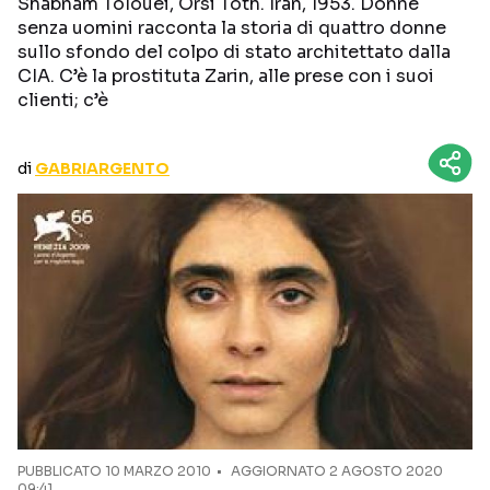
Shabnam Tolouei, Orsi Tóth. Iran, 1953. Donne
CURIOSITÀ
BOX OFFICE
senza uomini racconta la storia di quattro donne
sullo sfondo del colpo di stato architettato dalla
RECENSIONI
CIA. C’è la prostituta Zarin, alle prese con i suoi
clienti; c’è
Seguici sui social
di
GABRIARGENTO
PUBBLICATO
10 MARZO 2010
AGGIORNATO 2 AGOSTO 2020
09:41