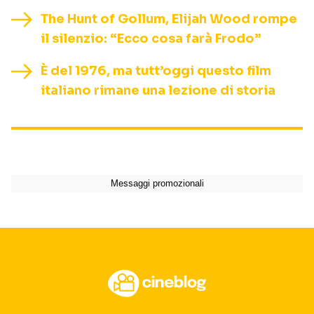
The Hunt of Gollum, Elijah Wood rompe
il silenzio: “Ecco cosa farà Frodo”
È del 1976, ma tutt’oggi questo film
italiano rimane una lezione di storia