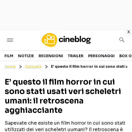
in
x
Cinema
FILM
NOTIZIE
RECENSIONI
TRAILER
PERSONAGGI
BOX O
Home
Curiosità
E’ questo il film horror in cui sono stati u
FILM
EVENTI
E’ questo il film horror in cui
GENERI
CANALI STREAMING
sono stati usati veri scheletri
PERSONAGGI
umani: il retroscena
agghiacciante
Categorie
Sapevate che esiste un film horror in cui sono stati
NOTIZIE
TRAILER
utilizzati dei veri scheletri uumani? Il retroscena è