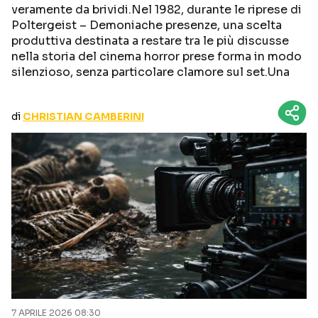
veramente da brividi.Nel 1982, durante le riprese di
CURIOSITÀ
BOX OFFICE
Poltergeist – Demoniache presenze, una scelta
RECENSIONI
produttiva destinata a restare tra le più discusse
nella storia del cinema horror prese forma in modo
silenzioso, senza particolare clamore sul set.Una
Seguici sui social
di
CHRISTIAN CAMBERINI
7 APRILE 2026 08:30