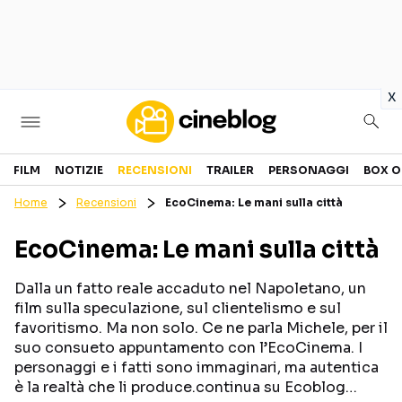
in
x
Cinema
FILM
NOTIZIE
RECENSIONI
TRAILER
PERSONAGGI
BOX O
Home
Recensioni
EcoCinema: Le mani sulla città
FILM
EVENTI
EcoCinema: Le mani sulla città
GENERI
CANALI STREAMING
PERSONAGGI
Dalla un fatto reale accaduto nel Napoletano, un
film sulla speculazione, sul clientelismo e sul
favoritismo. Ma non solo. Ce ne parla Michele, per il
Categorie
suo consueto appuntamento con l’EcoCinema. I
personaggi e i fatti sono immaginari, ma autentica
NOTIZIE
TRAILER
è la realtà che li produce.continua su Ecoblog…