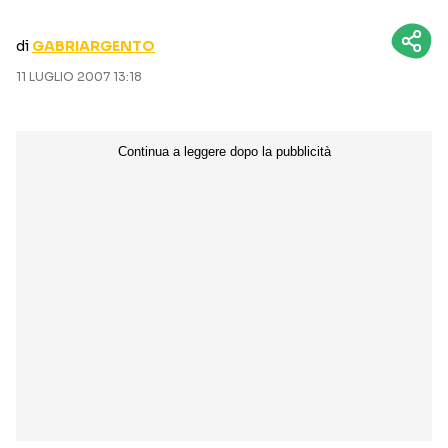
CURIOSITÀ
BOX OFFICE
di
GABRIARGENTO
RECENSIONI
11 LUGLIO 2007 13:18
Seguici sui social