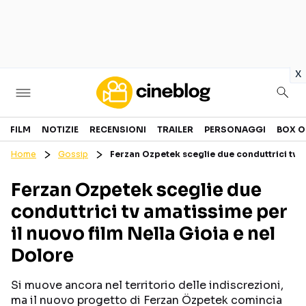
in
x
Cinema
FILM
NOTIZIE
RECENSIONI
TRAILER
PERSONAGGI
BOX O
Home
Gossip
Ferzan Ozpetek sceglie due conduttrici tv a
FILM
EVENTI
Ferzan Ozpetek sceglie due
GENERI
CANALI STREAMING
conduttrici tv amatissime per
PERSONAGGI
il nuovo film Nella Gioia e nel
Dolore
Categorie
Si muove ancora nel territorio delle indiscrezioni,
NOTIZIE
TRAILER
ma il nuovo progetto di Ferzan Özpetek comincia