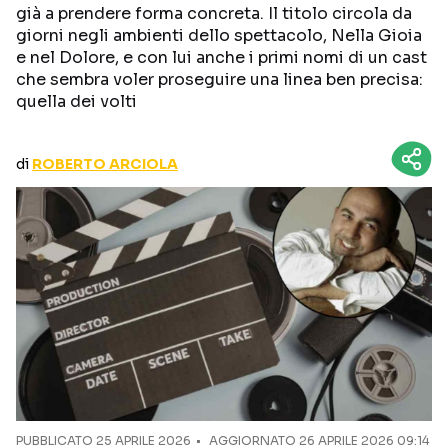
già a prendere forma concreta. Il titolo circola da
CURIOSITÀ
BOX OFFICE
giorni negli ambienti dello spettacolo, Nella Gioia
RECENSIONI
e nel Dolore, e con lui anche i primi nomi di un cast
che sembra voler proseguire una linea ben precisa:
quella dei volti
Seguici sui social
di
ROBERTO ARCIOLA
PUBBLICATO
25 APRILE 2026
AGGIORNATO 26 APRILE 2026 09:14