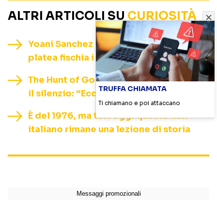
ALTRI ARTICOLI SU
CURIOSITÀ
Yoani Sanchez contestata a Perugia: la
platea fischia i filocastristi
The Hunt of Gollum, Elijah Wood rompe
TRUFFA CHIAMATA
il silenzio: “Ecco cosa farà Frodo”
Ti chiamano e poi attaccano
È del 1976, ma tutt’oggi questo film
italiano rimane una lezione di storia