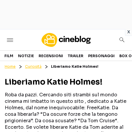
in
x
Cinema
FILM
NOTIZIE
RECENSIONI
TRAILER
PERSONAGGI
BOX O
Home
Curiosità
Liberiamo Katie Holmes!
FILM
EVENTI
Liberiamo Katie Holmes!
GENERI
CANALI STREAMING
PERSONAGGI
Roba da pazzi. Cercando siti strambi sul mondo
cinema mi imbatto in questo sito , dedicato a Katie
Holmes, dal nome inequivocabile: FreeKatie. Da
Categorie
cosa liberarla? “Da oscure forze che la tengono
prigioniera”. Da cosa scusate? “Da Tom Cruise“.
NOTIZIE
TRAILER
Eccerto. Se volete liberare Katie da Tom aderite al