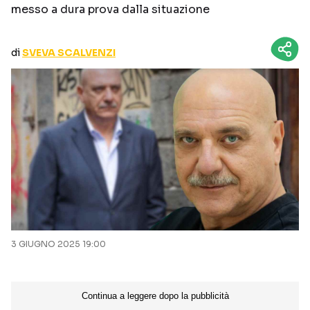
messo a dura prova dalla situazione
CURIOSITÀ
BOX OFFICE
RECENSIONI
di
SVEVA SCALVENZI
Seguici sui social
3 GIUGNO 2025 19:00