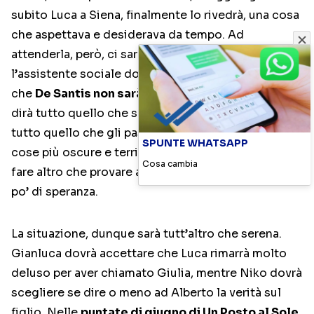
subito Luca a Siena, finalmente lo rivedrà, una cosa
che aspettava e desiderava da tempo. Ad
attenderla, però, ci sarà una spiacevole sorpresa,
l’assistente sociale dovrà fare i conti con il fatto
che
De Santis non sarà contento di averla lì
e le
dirà tutto quello che sente. Confesserà a Giulia
tutto quello che gli passa per la testa, anche le
SPUNTE WHATSAPP
cose più oscure e terribili, così la Poggi non potrà
Cosa cambia
fare altro che provare a farlo ragionare, dandogli un
po’ di speranza.
La situazione, dunque sarà tutt’altro che serena.
Gianluca dovrà accettare che Luca rimarrà molto
deluso per aver chiamato Giulia, mentre Niko dovrà
scegliere se dire o meno ad Alberto la verità sul
figlio. Nelle
puntate di giugno di Un Posto al Sole
,