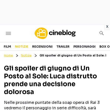
in
x
Cinema
FILM
NOTIZIE
RECENSIONI
TRAILER
PERSONAGGI
BOX O
Home
Notizie
Gli spoiler di giugno di Un Posto al Sole: 
FILM
EVENTI
Gli spoiler di giugno di Un
GENERI
CANALI STREAMING
Posto al Sole: Luca distrutto
PERSONAGGI
prende una decisione
dolorosa
Categorie
Nelle prossime puntate della soap opera di Rai 3
NOTIZIE
TRAILER
vedremo il personaggio in serie difficoltà, sarà