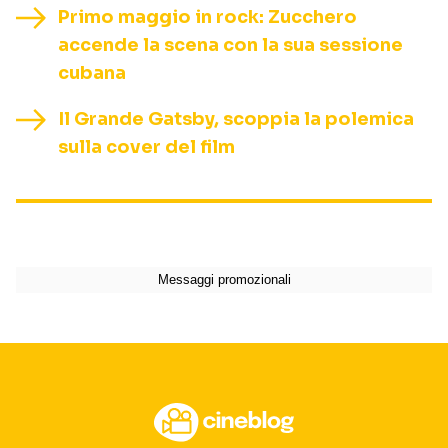
Primo maggio in rock: Zucchero
accende la scena con la sua sessione
cubana
Il Grande Gatsby, scoppia la polemica
sulla cover del film