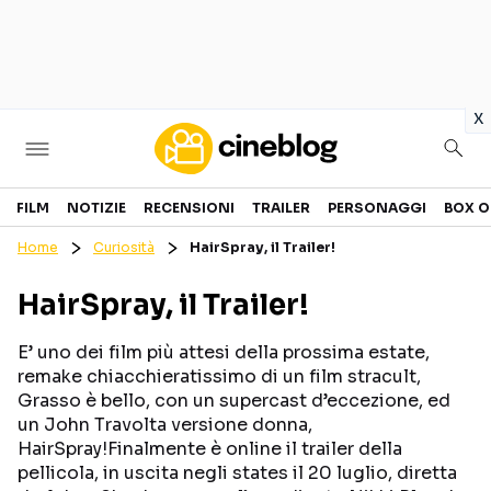
in
x
Cinema
FILM
NOTIZIE
RECENSIONI
TRAILER
PERSONAGGI
BOX O
Home
Curiosità
HairSpray, il Trailer!
FILM
EVENTI
HairSpray, il Trailer!
GENERI
CANALI STREAMING
PERSONAGGI
E’ uno dei film più attesi della prossima estate,
remake chiacchieratissimo di un film stracult,
Grasso è bello, con un supercast d’eccezione, ed
Categorie
un John Travolta versione donna,
HairSpray!Finalmente è online il trailer della
NOTIZIE
TRAILER
pellicola, in uscita negli states il 20 luglio, diretta