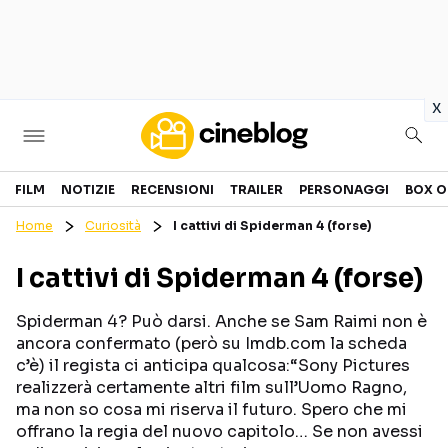
in
x
Cinema
FILM
NOTIZIE
RECENSIONI
TRAILER
PERSONAGGI
BOX O
Home
Curiosità
I cattivi di Spiderman 4 (forse)
FILM
EVENTI
I cattivi di Spiderman 4 (forse)
GENERI
CANALI STREAMING
PERSONAGGI
Spiderman 4? Può darsi. Anche se Sam Raimi non è
ancora confermato (però su Imdb.com la scheda
c’è) il regista ci anticipa qualcosa:“Sony Pictures
Categorie
realizzerà certamente altri film sull’Uomo Ragno,
ma non so cosa mi riserva il futuro. Spero che mi
NOTIZIE
TRAILER
offrano la regia del nuovo capitolo… Se non avessi