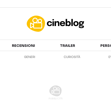
Cinema
RECENSIONI
TRAILER
PERS
FILM
EVENTI
GENERI
CURIOSITÀ
E
GENERI
CANALI STREAMING
PERSONAGGI