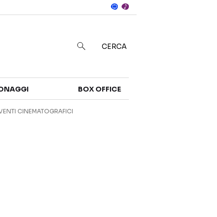
Notizie
in
CERCA
Categorie
ONAGGI
BOX OFFICE
NOTIZIE
TRAILER
VENTI CINEMATOGRAFICI
CURIOSITÀ
BOX OFFICE
RECENSIONI