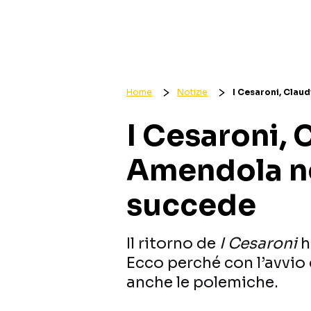
Home
Notizie
I Cesaroni, Clau
I Cesaroni, 
Amendola ne
succede
Il ritorno de
I Cesaroni
h
Ecco perché con l’avvio 
anche le polemiche.