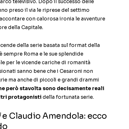
arco televisivo. Dopo il successo delle
no preso il via le riprese del settimo
raccontare con calorosa ironia le avventure
ore della Capitale.
icende della serie basata sul format della
è sempre Roma e le sue splendide
e per le vicende cariche di romanità
sionati sanno bene che i Cesaroni non
egrie ma anche di piccoli e grandi drammi
e però stavolta sono decisamente reali
tri protagonisti
della fortunata serie.
i
e Claudio Amendola: ecco
do