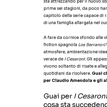
sta attrezzando per il nuovo sb
prime sei stagioni, da poco han
capitolo della serie capace di 
di una famiglia allargata nel cu
A fare da cornice sfondo alle v
fiction spagnola
Los Serrano
c’
atmosfere, ambientazione ideal
verace de
I Cesaroni.
Gli appas
vivono soltanto di risate e all
quotidiani da risolvere.
Guai ch
per Claudio Amendola e gli al
Guai per
I Cesaron
cosa sta succeden