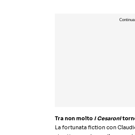
Tra non molto
I Cesaroni
torne
La fortunata fiction con Claud