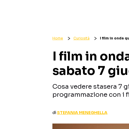
Home
Curiosità
I film in onda 
I film in ond
sabato 7 gi
Cosa vedere stasera 7 g
programmazione con i fil
di
STEFANIA MENEGHELLA