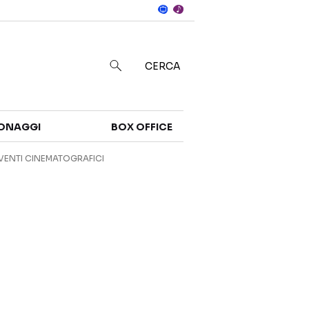
Notizie
in
CERCA
Categorie
ONAGGI
BOX OFFICE
NOTIZIE
TRAILER
VENTI CINEMATOGRAFICI
CURIOSITÀ
BOX OFFICE
RECENSIONI