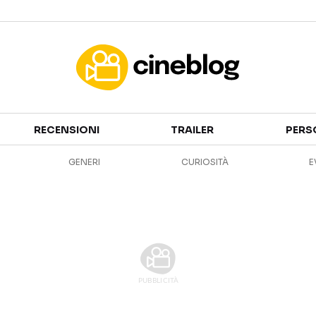
Cinema
RECENSIONI
TRAILER
PERS
FILM
EVENTI
GENERI
CURIOSITÀ
E
GENERI
CANALI STREAMING
PERSONAGGI