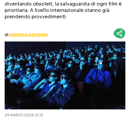
diventando obsoleti, la salvaguardia di ogni film è
CURIOSITÀ
BOX OFFICE
prioritaria. A livello internazionale stanno già
RECENSIONI
prendendo provvedimenti.
di
ANDREA DESIDERI
Seguici sui social
29 MARZO 2026 21:13