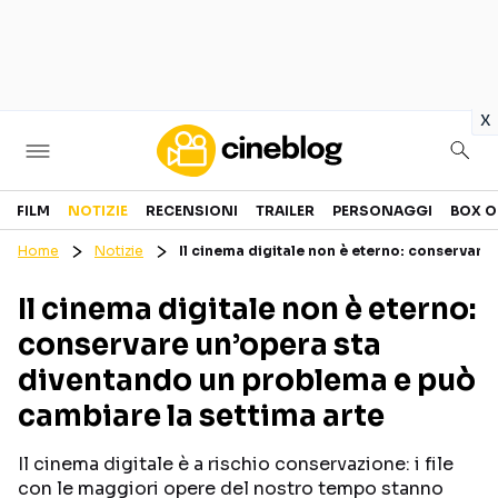
in
x
Cinema
FILM
NOTIZIE
RECENSIONI
TRAILER
PERSONAGGI
BOX O
Home
Notizie
Il cinema digitale non è eterno: conservare
FILM
EVENTI
Il cinema digitale non è eterno:
GENERI
CANALI STREAMING
conservare un’opera sta
PERSONAGGI
diventando un problema e può
cambiare la settima arte
Categorie
Il cinema digitale è a rischio conservazione: i file
NOTIZIE
TRAILER
con le maggiori opere del nostro tempo stanno