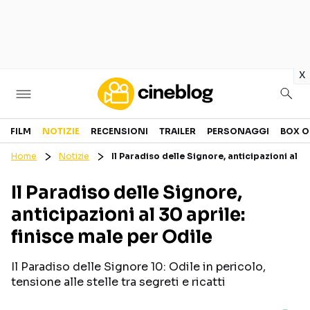
in
x
Cinema
FILM
NOTIZIE
RECENSIONI
TRAILER
PERSONAGGI
BOX O
Home
Notizie
Il Paradiso delle Signore, anticipazioni al 3
FILM
EVENTI
Il Paradiso delle Signore,
GENERI
CANALI STREAMING
anticipazioni al 30 aprile:
PERSONAGGI
finisce male per Odile
Categorie
Il Paradiso delle Signore 10: Odile in pericolo,
tensione alle stelle tra segreti e ricatti
NOTIZIE
TRAILER