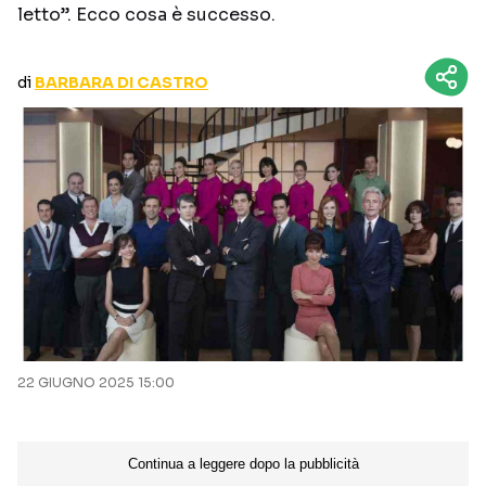
letto”. Ecco cosa è successo.
CURIOSITÀ
BOX OFFICE
RECENSIONI
di
BARBARA DI CASTRO
Seguici sui social
22 GIUGNO 2025 15:00