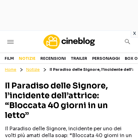
in
x
Cinema
FILM
NOTIZIE
RECENSIONI
TRAILER
PERSONAGGI
BOX O
Home
Notizie
Il Paradiso delle Signore, l’incidente dell’at
FILM
EVENTI
Il Paradiso delle Signore,
GENERI
CANALI STREAMING
l’incidente dell’attrice:
PERSONAGGI
“Bloccata 40 giorni in un
letto”
Categorie
Il Paradiso delle Signore, incidente per uno dei
NOTIZIE
TRAILER
volti più amati della soap: “Bloccata 40 giorni in un