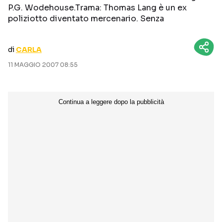
P.G. Wodehouse.Trama: Thomas Lang è un ex
CURIOSITÀ
BOX OFFICE
poliziotto diventato mercenario. Senza
RECENSIONI
di
CARLA
11 MAGGIO 2007 08:55
Seguici sui social