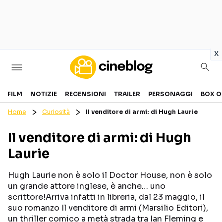
in
x
Cinema
FILM
NOTIZIE
RECENSIONI
TRAILER
PERSONAGGI
BOX O
Home
Curiosità
Il venditore di armi: di Hugh Laurie
FILM
EVENTI
Il venditore di armi: di Hugh
GENERI
CANALI STREAMING
Laurie
PERSONAGGI
Hugh Laurie non è solo il Doctor House, non è solo
Categorie
un grande attore inglese, è anche… uno
scrittore!Arriva infatti in libreria, dal 23 maggio, il
suo romanzo Il venditore di armi (Marsilio Editori),
NOTIZIE
TRAILER
un thriller comico a metà strada tra Ian Fleming e